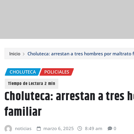
Inicio
Choluteca: arrestan a tres hombres por maltrato f
CHOLUTECA
POLICIALES
Choluteca: arrestan a tres 
familiar
noticias
marzo 6, 2025
8:49 am
0