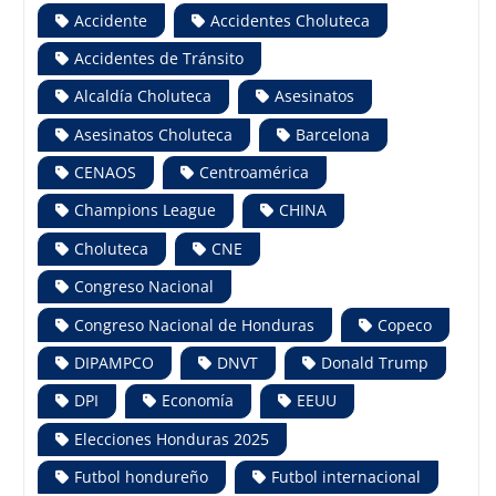
Accidente
Accidentes Choluteca
Accidentes de Tránsito
Alcaldía Choluteca
Asesinatos
Asesinatos Choluteca
Barcelona
CENAOS
Centroamérica
Champions League
CHINA
Choluteca
CNE
Congreso Nacional
Congreso Nacional de Honduras
Copeco
DIPAMPCO
DNVT
Donald Trump
DPI
Economía
EEUU
Elecciones Honduras 2025
Futbol hondureño
Futbol internacional