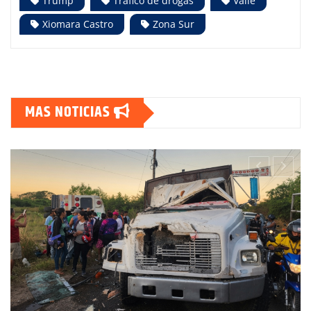
Trump
Tráfico de drogas
Valle
Xiomara Castro
Zona Sur
MAS NOTICIAS