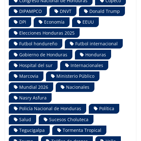
Congreso Nacional de Honduras
Copeco
DIPAMPCO
DNVT
Donald Trump
DPI
Economía
EEUU
Elecciones Honduras 2025
Futbol hondureño
Futbol internacional
Gobierno de Honduras
Honduras
Hospital del sur
Internacionales
Marcovia
Ministerio Público
Mundial 2026
Nacionales
Nasry Asfura
Policía Nacional de Honduras
Política
Salud
Sucesos Choluteca
Tegucigalpa
Tormenta Tropical