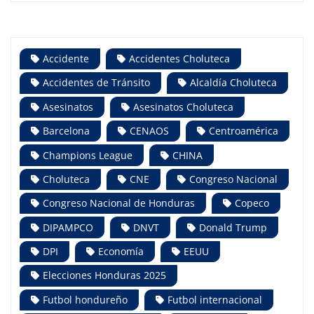
Accidente
Accidentes Choluteca
Accidentes de Tránsito
Alcaldía Choluteca
Asesinatos
Asesinatos Choluteca
Barcelona
CENAOS
Centroamérica
Champions League
CHINA
Choluteca
CNE
Congreso Nacional
Congreso Nacional de Honduras
Copeco
DIPAMPCO
DNVT
Donald Trump
DPI
Economía
EEUU
Elecciones Honduras 2025
Futbol hondureño
Futbol internacional