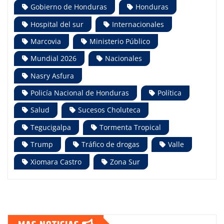
Gobierno de Honduras
Honduras
Hospital del sur
Internacionales
Marcovia
Ministerio Público
Mundial 2026
Nacionales
Nasry Asfura
Policía Nacional de Honduras
Política
Salud
Sucesos Choluteca
Tegucigalpa
Tormenta Tropical
Trump
Tráfico de drogas
Valle
Xiomara Castro
Zona Sur