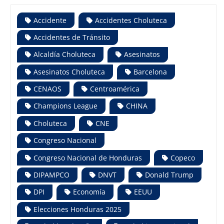
Accidente
Accidentes Choluteca
Accidentes de Tránsito
Alcaldía Choluteca
Asesinatos
Asesinatos Choluteca
Barcelona
CENAOS
Centroamérica
Champions League
CHINA
Choluteca
CNE
Congreso Nacional
Congreso Nacional de Honduras
Copeco
DIPAMPCO
DNVT
Donald Trump
DPI
Economía
EEUU
Elecciones Honduras 2025