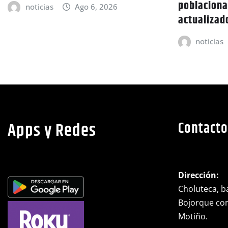
poblaciona
noticias
Ago 6, 2026
actualizad
noticias
Apps y Redes
Contacto
Dirección:
Choluteca, ba
Bojorque cont
Motiño.