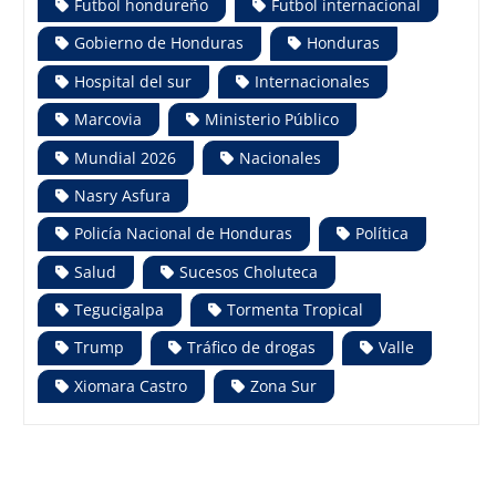
Futbol hondureño
Futbol internacional
Gobierno de Honduras
Honduras
Hospital del sur
Internacionales
Marcovia
Ministerio Público
Mundial 2026
Nacionales
Nasry Asfura
Policía Nacional de Honduras
Política
Salud
Sucesos Choluteca
Tegucigalpa
Tormenta Tropical
Trump
Tráfico de drogas
Valle
Xiomara Castro
Zona Sur