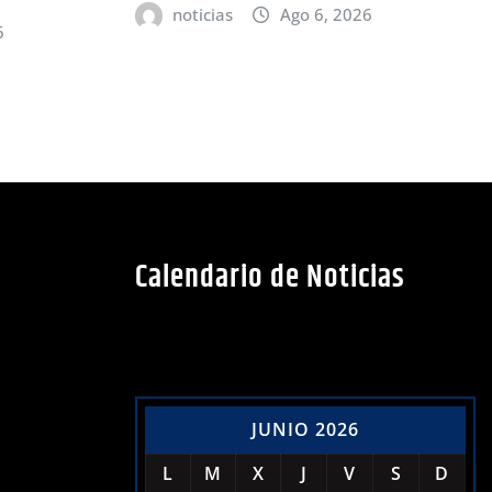
noticias
Ago 6, 2026
6
Calendario de Noticias
JUNIO 2026
L
M
X
J
V
S
D