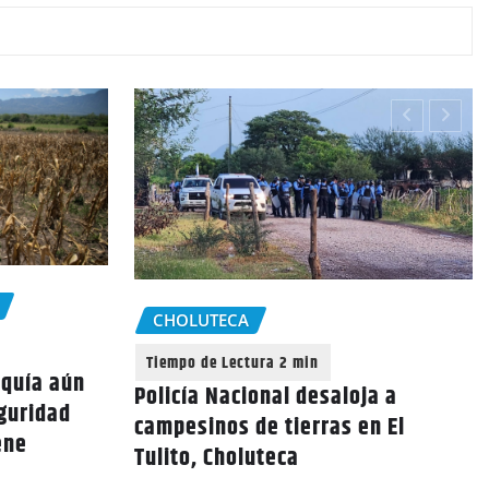
CHOLUTECA
equía aún
Policía Nacional desaloja a
eguridad
campesinos de tierras en El
ene
Tulito, Choluteca