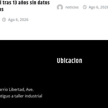
l tras 13 años sin datos
noticias
Ago 6, 202
os
Ago 6, 2026
Ubicacion
rrio Libertad, Ave.
iguo a taller industrial