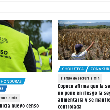
CHOLUTECA
ZONA SUR
 HONDURAS
Copeco afirma que la s
ES
no pone en riesgo la s
alimentaria y se manti
nicia nuevo censo
controlada