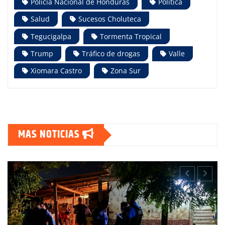
Policía Nacional de Honduras
Política
Salud
Sucesos Choluteca
Tegucigalpa
Tormenta Tropical
Trump
Tráfico de drogas
Valle
Xiomara Castro
Zona Sur
MAS NOTICIAS