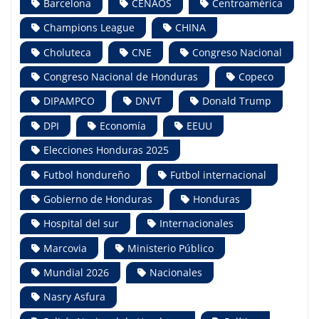
Barcelona
CENAOS
Centroamérica
Champions League
CHINA
Choluteca
CNE
Congreso Nacional
Congreso Nacional de Honduras
Copeco
DIPAMPCO
DNVT
Donald Trump
DPI
Economía
EEUU
Elecciones Honduras 2025
Futbol hondureño
Futbol internacional
Gobierno de Honduras
Honduras
Hospital del sur
Internacionales
Marcovia
Ministerio Público
Mundial 2026
Nacionales
Nasry Asfura