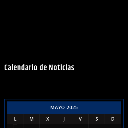
Calendario de Noticias
MAYO 2025
L
M
X
J
V
S
D