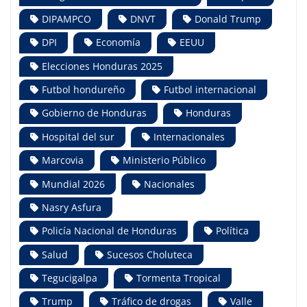
DIPAMPCO
DNVT
Donald Trump
DPI
Economía
EEUU
Elecciones Honduras 2025
Futbol hondureño
Futbol internacional
Gobierno de Honduras
Honduras
Hospital del sur
Internacionales
Marcovia
Ministerio Público
Mundial 2026
Nacionales
Nasry Asfura
Policía Nacional de Honduras
Política
Salud
Sucesos Choluteca
Tegucigalpa
Tormenta Tropical
Trump
Tráfico de drogas
Valle