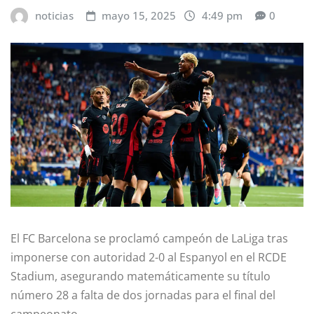
noticias
mayo 15, 2025
4:49 pm
0
El FC Barcelona se proclamó campeón de LaLiga tras
imponerse con autoridad 2-0 al Espanyol en el RCDE
Stadium, asegurando matemáticamente su título
número 28 a falta de dos jornadas para el final del
campeonato.