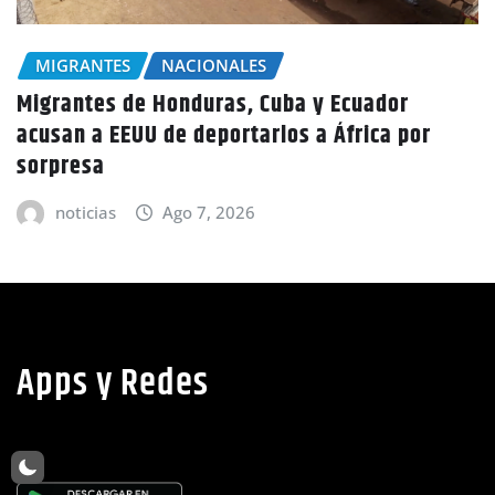
NACIONALES
Condiciones secas y lluvias aisladas
persistirán este viernes en todo el país
anuncia Copeco
noticias
Ago 7, 2026
Apps y Redes