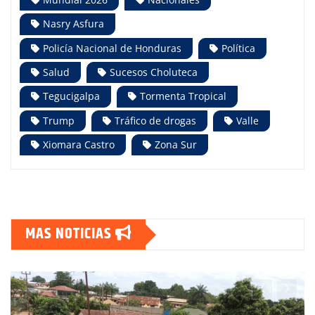
Nasry Asfura
Policía Nacional de Honduras
Política
Salud
Sucesos Choluteca
Tegucigalpa
Tormenta Tropical
Trump
Tráfico de drogas
Valle
Xiomara Castro
Zona Sur
MAS NOTICIAS