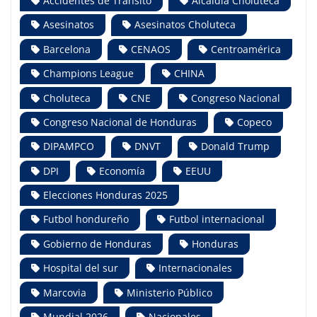
Accidentes de Tránsito
Alcaldía Choluteca
Asesinatos
Asesinatos Choluteca
Barcelona
CENAOS
Centroamérica
Champions League
CHINA
Choluteca
CNE
Congreso Nacional
Congreso Nacional de Honduras
Copeco
DIPAMPCO
DNVT
Donald Trump
DPI
Economía
EEUU
Elecciones Honduras 2025
Futbol hondureño
Futbol internacional
Gobierno de Honduras
Honduras
Hospital del sur
Internacionales
Marcovia
Ministerio Público
Mundial 2026
Nacionales