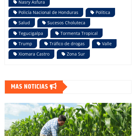
Nasry Asfura
Policía Nacional de Honduras
Política
Salud
Sucesos Choluteca
Tegucigalpa
Tormenta Tropical
Trump
Tráfico de drogas
Valle
Xiomara Castro
Zona Sur
MAS NOTICIAS