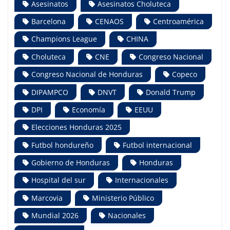
Asesinatos
Asesinatos Choluteca
Barcelona
CENAOS
Centroamérica
Champions League
CHINA
Choluteca
CNE
Congreso Nacional
Congreso Nacional de Honduras
Copeco
DIPAMPCO
DNVT
Donald Trump
DPI
Economía
EEUU
Elecciones Honduras 2025
Futbol hondureño
Futbol internacional
Gobierno de Honduras
Honduras
Hospital del sur
Internacionales
Marcovia
Ministerio Público
Mundial 2026
Nacionales