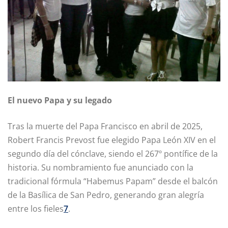
El nuevo Papa y su legado
Tras la muerte del Papa Francisco en abril de 2025,
Robert Francis Prevost fue elegido Papa León XIV en el
segundo día del cónclave, siendo el 267º pontífice de la
historia. Su nombramiento fue anunciado con la
tradicional fórmula “Habemus Papam” desde el balcón
de la Basílica de San Pedro, generando gran alegría
entre los fieles
7
.