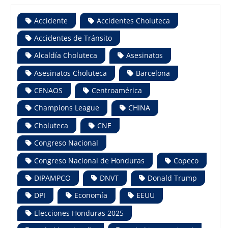
Accidente
Accidentes Choluteca
Accidentes de Tránsito
Alcaldía Choluteca
Asesinatos
Asesinatos Choluteca
Barcelona
CENAOS
Centroamérica
Champions League
CHINA
Choluteca
CNE
Congreso Nacional
Congreso Nacional de Honduras
Copeco
DIPAMPCO
DNVT
Donald Trump
DPI
Economía
EEUU
Elecciones Honduras 2025