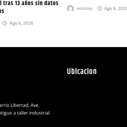
l tras 13 años sin datos
noticias
Ago 6, 202
os
Ago 6, 2026
Ubicacion
rrio Libertad, Ave.
iguo a taller industrial