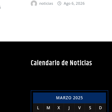
noticias
Ago 6, 2026
6
Calendario de Noticias
MARZO 2025
L
M
X
J
V
S
D