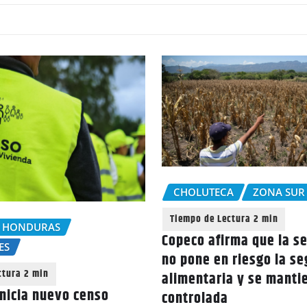
CHOLUTECA
ZONA SUR
 HONDURAS
Copeco afirma que la s
ES
no pone en riesgo la s
alimentaria y se manti
nicia nuevo censo
controlada