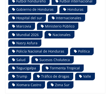
Futbol hondureño
Futbol internacional
Gobierno de Honduras
Honduras
Hospital del sur
Internacionales
Marcovia
Ministerio Público
Mundial 2026
Nacionales
Nasry Asfura
Policía Nacional de Honduras
Política
Salud
Sucesos Choluteca
Tegucigalpa
Tormenta Tropical
Trump
Tráfico de drogas
Valle
Xiomara Castro
Zona Sur