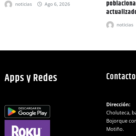
poblaciona
noticias
Ago 6, 2026
actualizad
noticias
Apps y Redes
Contacto
Dirección:
Choluteca, ba
Bojorque cont
Motiño.