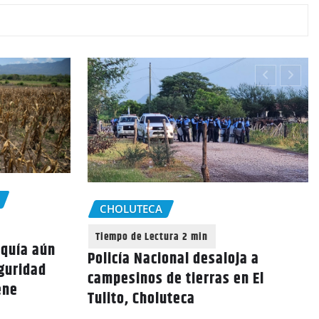
CHOLUTECA
equía aún
Policía Nacional desaloja a
eguridad
campesinos de tierras en El
ene
Tulito, Choluteca