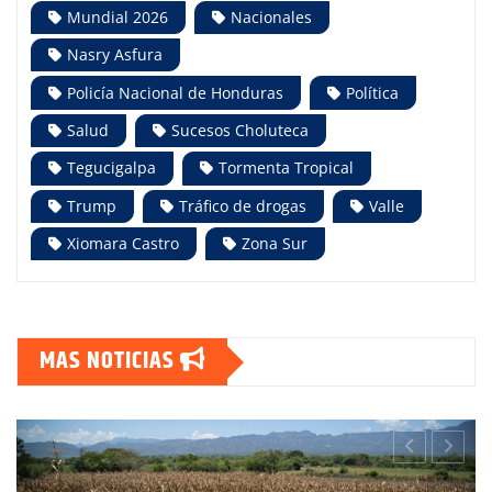
Mundial 2026
Nacionales
Nasry Asfura
Policía Nacional de Honduras
Política
Salud
Sucesos Choluteca
Tegucigalpa
Tormenta Tropical
Trump
Tráfico de drogas
Valle
Xiomara Castro
Zona Sur
MAS NOTICIAS