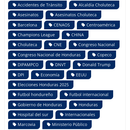
Accidentes de Tránsito
Alcaldía Choluteca
Asesinatos
Asesinatos Choluteca
Barcelona
CENAOS
Centroamérica
Champions League
CHINA
Choluteca
CNE
Congreso Nacional
Congreso Nacional de Honduras
Copeco
DIPAMPCO
DNVT
Donald Trump
DPI
Economía
EEUU
Elecciones Honduras 2025
Futbol hondureño
Futbol internacional
Gobierno de Honduras
Honduras
Hospital del sur
Internacionales
Marcovia
Ministerio Público