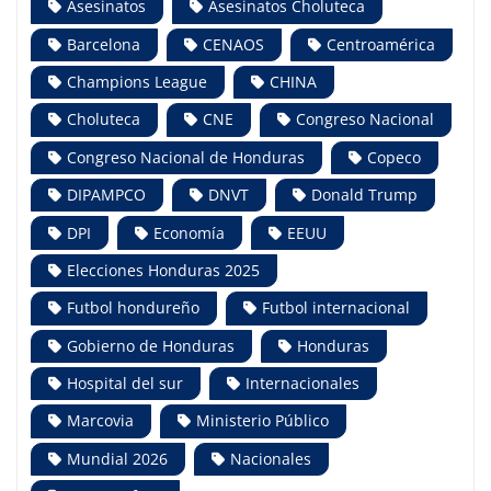
Asesinatos
Asesinatos Choluteca
Barcelona
CENAOS
Centroamérica
Champions League
CHINA
Choluteca
CNE
Congreso Nacional
Congreso Nacional de Honduras
Copeco
DIPAMPCO
DNVT
Donald Trump
DPI
Economía
EEUU
Elecciones Honduras 2025
Futbol hondureño
Futbol internacional
Gobierno de Honduras
Honduras
Hospital del sur
Internacionales
Marcovia
Ministerio Público
Mundial 2026
Nacionales