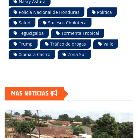
Nasry Asfura
Policía Nacional de Honduras
Política
Salud
Sucesos Choluteca
Tegucigalpa
Tormenta Tropical
Trump
Tráfico de drogas
Valle
Xiomara Castro
Zona Sur
MAS NOTICIAS