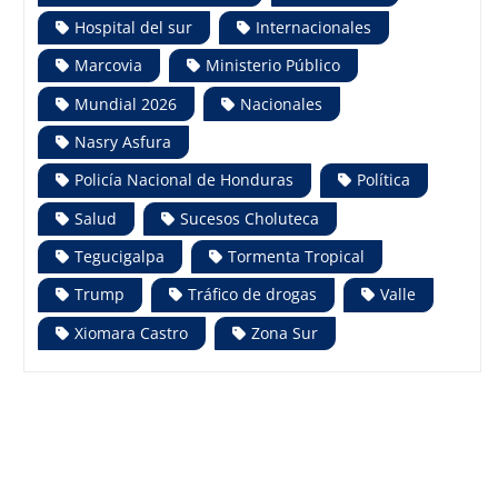
Hospital del sur
Internacionales
Marcovia
Ministerio Público
Mundial 2026
Nacionales
Nasry Asfura
Policía Nacional de Honduras
Política
Salud
Sucesos Choluteca
Tegucigalpa
Tormenta Tropical
Trump
Tráfico de drogas
Valle
Xiomara Castro
Zona Sur