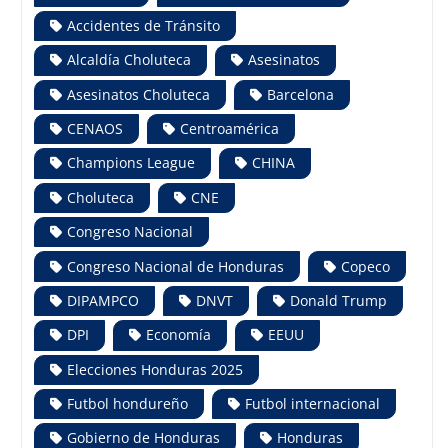
Accidentes de Tránsito
Alcaldía Choluteca
Asesinatos
Asesinatos Choluteca
Barcelona
CENAOS
Centroamérica
Champions League
CHINA
Choluteca
CNE
Congreso Nacional
Congreso Nacional de Honduras
Copeco
DIPAMPCO
DNVT
Donald Trump
DPI
Economía
EEUU
Elecciones Honduras 2025
Futbol hondureño
Futbol internacional
Gobierno de Honduras
Honduras