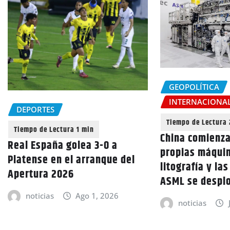
GEOPOLÍTICA
INTERNACIONA
DEPORTES
China comienza
Real España golea 3-0 a
propias máqui
Platense en el arranque del
litografía y la
Apertura 2026
ASML se despl
noticias
Ago 1, 2026
noticias