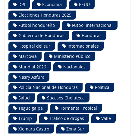
DPI
Economía
EEUU
Elecciones Honduras 2025
Futbol hondureño
Futbol internacional
Gobierno de Honduras
Honduras
Hospital del sur
Internacionales
Marcovia
Ministerio Público
Mundial 2026
Nacionales
Nasry Asfura
Policía Nacional de Honduras
Política
Salud
Sucesos Choluteca
Tegucigalpa
Tormenta Tropical
Trump
Tráfico de drogas
Valle
Xiomara Castro
Zona Sur