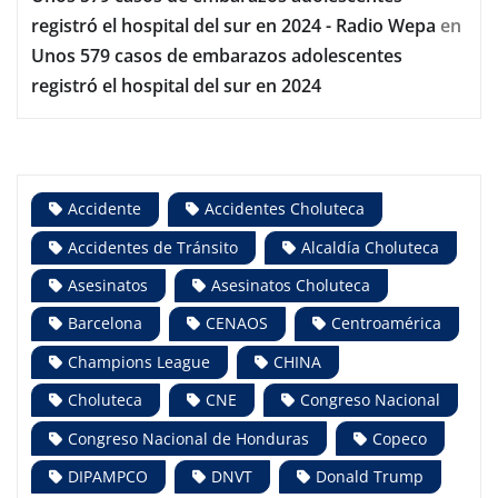
registró el hospital del sur en 2024 - Radio Wepa
en
Unos 579 casos de embarazos adolescentes
registró el hospital del sur en 2024
Accidente
Accidentes Choluteca
Accidentes de Tránsito
Alcaldía Choluteca
Asesinatos
Asesinatos Choluteca
Barcelona
CENAOS
Centroamérica
Champions League
CHINA
Choluteca
CNE
Congreso Nacional
Congreso Nacional de Honduras
Copeco
DIPAMPCO
DNVT
Donald Trump