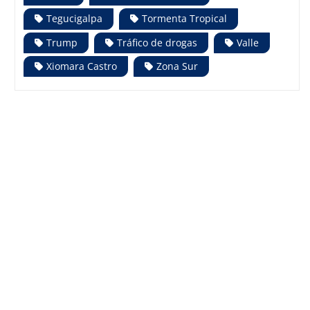
Tegucigalpa
Tormenta Tropical
Trump
Tráfico de drogas
Valle
Xiomara Castro
Zona Sur