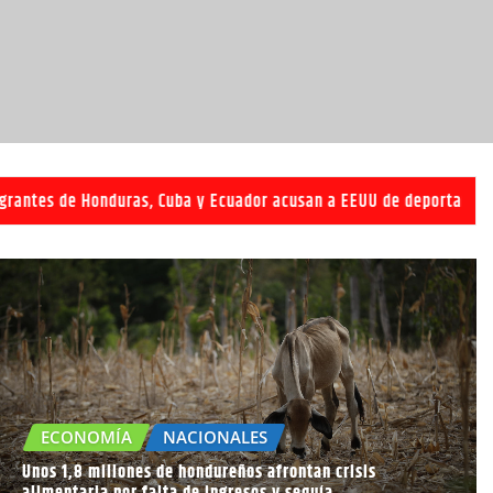
 Cuba y Ecuador acusan a EEUU de deportarlos a África por sorpres
ECONOMÍA
NACIONALES
Unos 1,8 millones de hondureños afrontan crisis