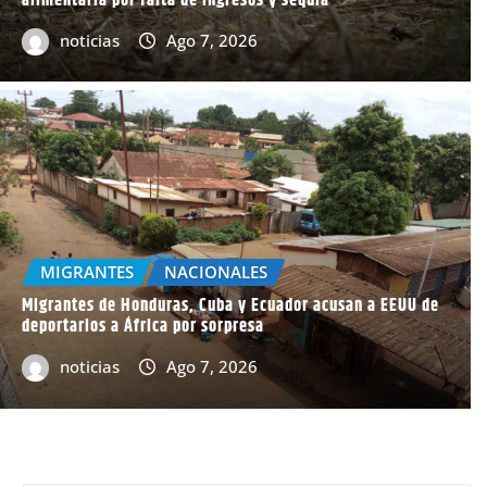
alimentaria por falta de ingresos y sequía
noticias
Ago 7, 2026
CHOLUTECA
SUCESOS
Joven de 22 años muere tras sufr
camaronera de El Triunfo
MIGRANTES
NACIONALES
Migrantes de Honduras, Cuba y Ecuador acusan a EEUU de
deportarlos a África por sorpresa
noticias
Ago 7, 2026