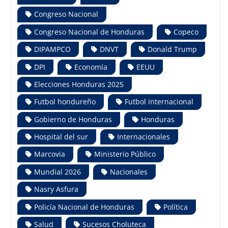
Congreso Nacional
Congreso Nacional de Honduras
Copeco
DIPAMPCO
DNVT
Donald Trump
DPI
Economía
EEUU
Elecciones Honduras 2025
Futbol hondureño
Futbol internacional
Gobierno de Honduras
Honduras
Hospital del sur
Internacionales
Marcovia
Ministerio Público
Mundial 2026
Nacionales
Nasry Asfura
Policía Nacional de Honduras
Política
Salud
Sucesos Choluteca