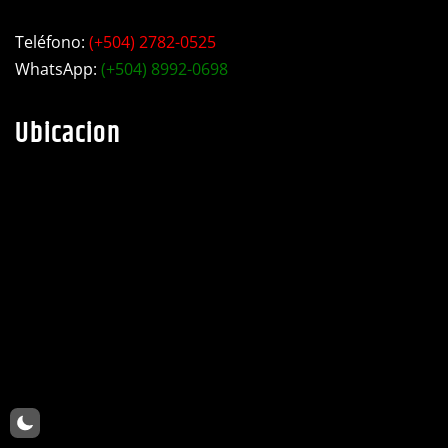
Dirección:
Choluteca, barrio Libertad, Ave. Bojorque contiguo a
taller industrial Motiño.
Teléfono:
(+504) 2782-0525
WhatsApp:
(+504) 8992-0698
Ubicacion