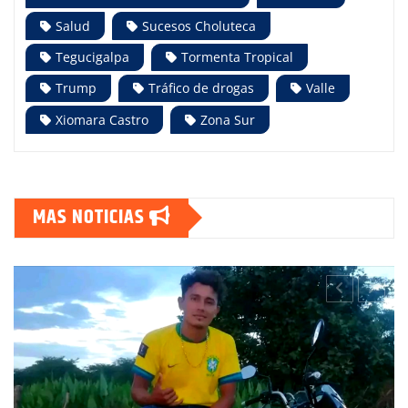
Salud
Sucesos Choluteca
Tegucigalpa
Tormenta Tropical
Trump
Tráfico de drogas
Valle
Xiomara Castro
Zona Sur
MAS NOTICIAS