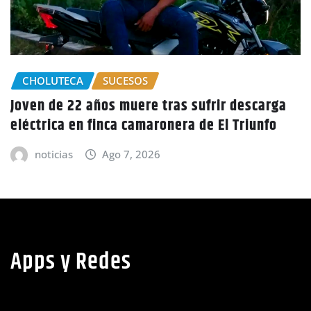
ga
GOBIERNO HONDURAS
NACIONALES
CIDH escucha denuncias por uso de juicios
políticos y debilidad de la independencia
judicial en Honduras
noticias
Ago 6, 2026
Apps y Redes