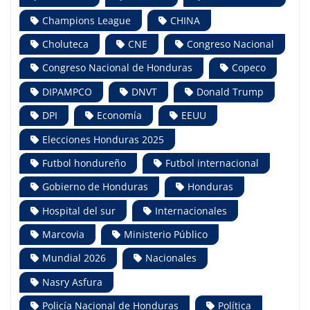
Champions League
CHINA
Choluteca
CNE
Congreso Nacional
Congreso Nacional de Honduras
Copeco
DIPAMPCO
DNVT
Donald Trump
DPI
Economía
EEUU
Elecciones Honduras 2025
Futbol hondureño
Futbol internacional
Gobierno de Honduras
Honduras
Hospital del sur
Internacionales
Marcovia
Ministerio Público
Mundial 2026
Nacionales
Nasry Asfura
Policía Nacional de Honduras
Política