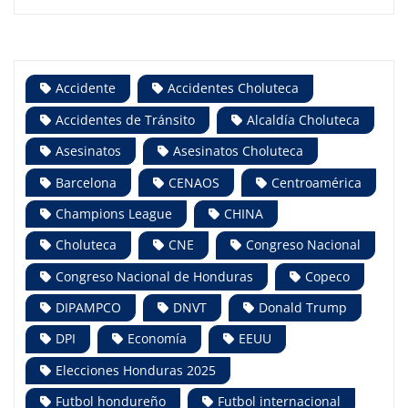
Accidente
Accidentes Choluteca
Accidentes de Tránsito
Alcaldía Choluteca
Asesinatos
Asesinatos Choluteca
Barcelona
CENAOS
Centroamérica
Champions League
CHINA
Choluteca
CNE
Congreso Nacional
Congreso Nacional de Honduras
Copeco
DIPAMPCO
DNVT
Donald Trump
DPI
Economía
EEUU
Elecciones Honduras 2025
Futbol hondureño
Futbol internacional