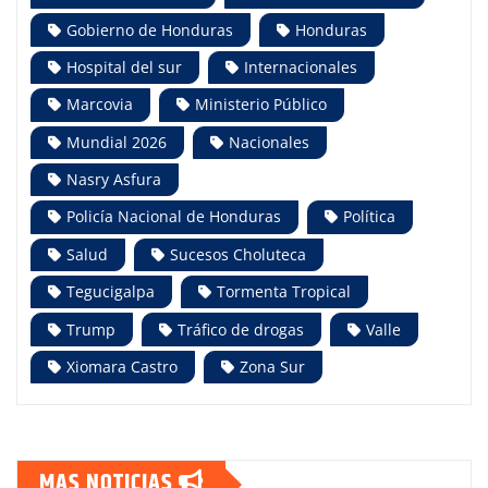
Gobierno de Honduras
Honduras
Hospital del sur
Internacionales
Marcovia
Ministerio Público
Mundial 2026
Nacionales
Nasry Asfura
Policía Nacional de Honduras
Política
Salud
Sucesos Choluteca
Tegucigalpa
Tormenta Tropical
Trump
Tráfico de drogas
Valle
Xiomara Castro
Zona Sur
MAS NOTICIAS