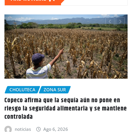
CHOLUTECA
n
Policía Nacional desaloja a campesinos de
ene
tierras en El Tulito, Choluteca
noticias
Ago 6, 2026