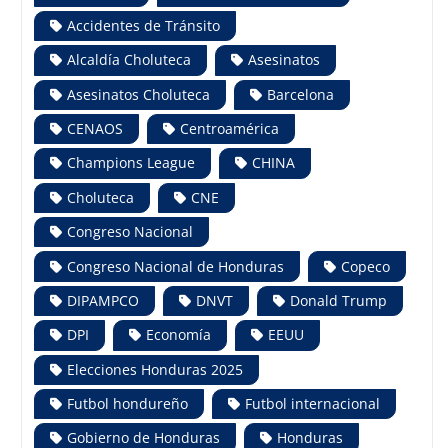
Accidentes de Tránsito
Alcaldía Choluteca
Asesinatos
Asesinatos Choluteca
Barcelona
CENAOS
Centroamérica
Champions League
CHINA
Choluteca
CNE
Congreso Nacional
Congreso Nacional de Honduras
Copeco
DIPAMPCO
DNVT
Donald Trump
DPI
Economía
EEUU
Elecciones Honduras 2025
Futbol hondureño
Futbol internacional
Gobierno de Honduras
Honduras