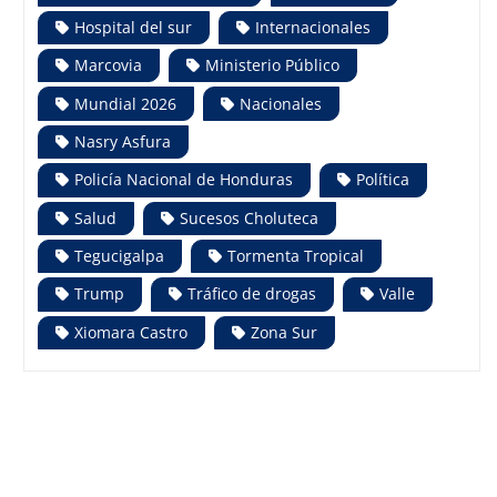
Hospital del sur
Internacionales
Marcovia
Ministerio Público
Mundial 2026
Nacionales
Nasry Asfura
Policía Nacional de Honduras
Política
Salud
Sucesos Choluteca
Tegucigalpa
Tormenta Tropical
Trump
Tráfico de drogas
Valle
Xiomara Castro
Zona Sur