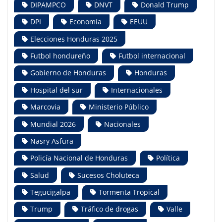
DIPAMPCO
DNVT
Donald Trump
DPI
Economía
EEUU
Elecciones Honduras 2025
Futbol hondureño
Futbol internacional
Gobierno de Honduras
Honduras
Hospital del sur
Internacionales
Marcovia
Ministerio Público
Mundial 2026
Nacionales
Nasry Asfura
Policía Nacional de Honduras
Política
Salud
Sucesos Choluteca
Tegucigalpa
Tormenta Tropical
Trump
Tráfico de drogas
Valle