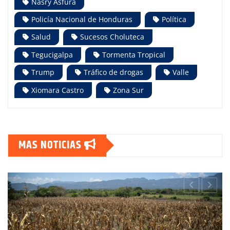
Nasry Asfura
Policía Nacional de Honduras
Política
Salud
Sucesos Choluteca
Tegucigalpa
Tormenta Tropical
Trump
Tráfico de drogas
Valle
Xiomara Castro
Zona Sur
MAS NOTICIAS