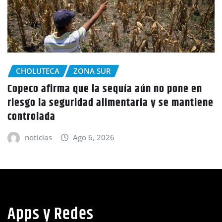
CHOLUTECA
n
Policía Nacional desaloja a campesinos de
iene
tierras en El Tulito, Choluteca
noticias
Ago 6, 2026
Apps y Redes