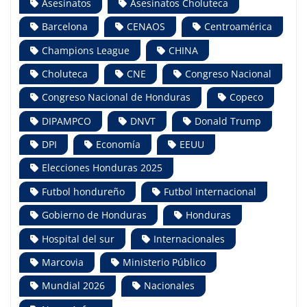
Asesinatos
Asesinatos Choluteca
Barcelona
CENAOS
Centroamérica
Champions League
CHINA
Choluteca
CNE
Congreso Nacional
Congreso Nacional de Honduras
Copeco
DIPAMPCO
DNVT
Donald Trump
DPI
Economía
EEUU
Elecciones Honduras 2025
Futbol hondureño
Futbol internacional
Gobierno de Honduras
Honduras
Hospital del sur
Internacionales
Marcovia
Ministerio Público
Mundial 2026
Nacionales