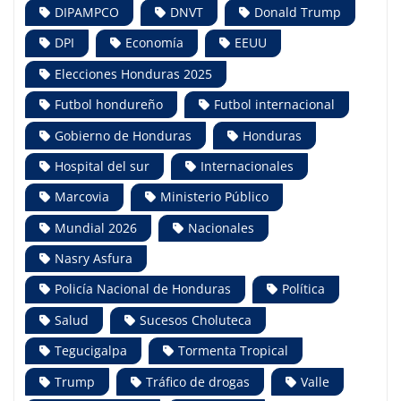
DIPAMPCO
DNVT
Donald Trump
DPI
Economía
EEUU
Elecciones Honduras 2025
Futbol hondureño
Futbol internacional
Gobierno de Honduras
Honduras
Hospital del sur
Internacionales
Marcovia
Ministerio Público
Mundial 2026
Nacionales
Nasry Asfura
Policía Nacional de Honduras
Política
Salud
Sucesos Choluteca
Tegucigalpa
Tormenta Tropical
Trump
Tráfico de drogas
Valle