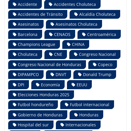
Accidente
Accidentes Choluteca
Accidentes de Tránsito
Alcaldía Choluteca
Asesinatos
Asesinatos Choluteca
Barcelona
CENAOS
Centroamérica
Champions League
CHINA
Choluteca
CNE
Congreso Nacional
Congreso Nacional de Honduras
Copeco
DIPAMPCO
DNVT
Donald Trump
DPI
Economía
EEUU
Elecciones Honduras 2025
Futbol hondureño
Futbol internacional
Gobierno de Honduras
Honduras
Hospital del sur
Internacionales