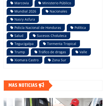
Marcovia
Ministerio Público
Mundial 2026
Nacionales
Nasry Asfura
Policía Nacional de Honduras
Política
Salud
Sucesos Choluteca
Tegucigalpa
Tormenta Tropical
Trump
Tráfico de drogas
Valle
Xiomara Castro
Zona Sur
MAS NOTICIAS