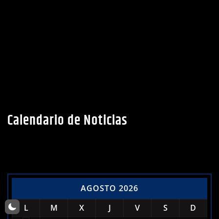
Calendario de Noticias
AGOSTO 2026
L
M
X
J
V
S
D