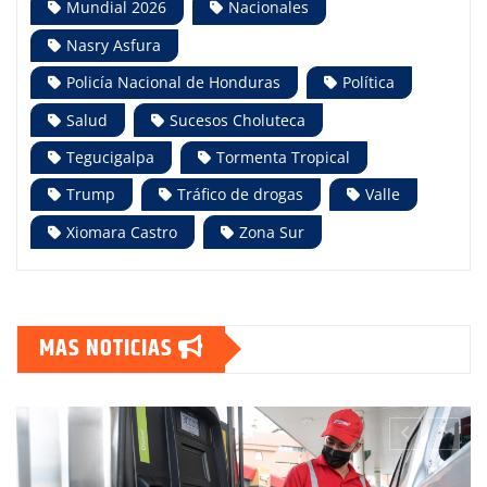
Mundial 2026
Nacionales
Nasry Asfura
Policía Nacional de Honduras
Política
Salud
Sucesos Choluteca
Tegucigalpa
Tormenta Tropical
Trump
Tráfico de drogas
Valle
Xiomara Castro
Zona Sur
MAS NOTICIAS