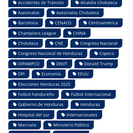
Accidentes de Tránsito
Alcaldía Choluteca
Asesinatos
Asesinatos Choluteca
Barcelona
CENAOS
Centroamérica
Champions League
CHINA
Choluteca
CNE
Congreso Nacional
Congreso Nacional de Honduras
Copeco
DIPAMPCO
DNVT
Donald Trump
DPI
Economía
EEUU
Elecciones Honduras 2025
Futbol hondureño
Futbol internacional
Gobierno de Honduras
Honduras
Hospital del sur
Internacionales
Marcovia
Ministerio Público