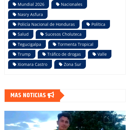
Mundial 2026
Nacionales
Nasry Asfura
Policía Nacional de Honduras
Política
Salud
Sucesos Choluteca
Tegucigalpa
Tormenta Tropical
Trump
Tráfico de drogas
Valle
Xiomara Castro
Zona Sur
MAS NOTICIAS