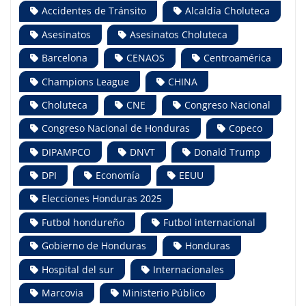
Accidentes de Tránsito
Alcaldía Choluteca
Asesinatos
Asesinatos Choluteca
Barcelona
CENAOS
Centroamérica
Champions League
CHINA
Choluteca
CNE
Congreso Nacional
Congreso Nacional de Honduras
Copeco
DIPAMPCO
DNVT
Donald Trump
DPI
Economía
EEUU
Elecciones Honduras 2025
Futbol hondureño
Futbol internacional
Gobierno de Honduras
Honduras
Hospital del sur
Internacionales
Marcovia
Ministerio Público