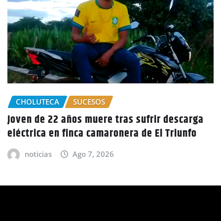
arga
GOBIERNO HONDURAS
NACIONALES
nfo
CIDH escucha denuncias por uso de juici
políticos y debilidad de la independenci
judicial en Honduras
noticias
Ago 6, 2026