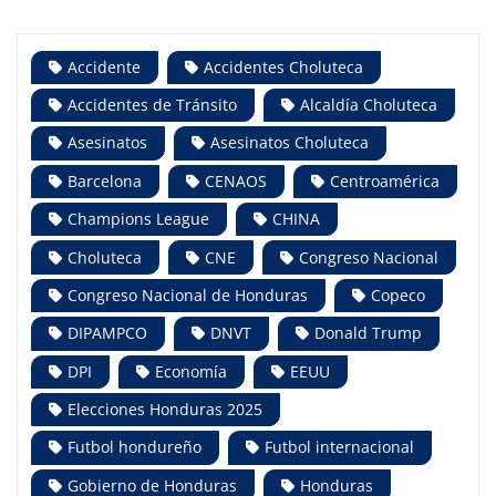
Accidente
Accidentes Choluteca
Accidentes de Tránsito
Alcaldía Choluteca
Asesinatos
Asesinatos Choluteca
Barcelona
CENAOS
Centroamérica
Champions League
CHINA
Choluteca
CNE
Congreso Nacional
Congreso Nacional de Honduras
Copeco
DIPAMPCO
DNVT
Donald Trump
DPI
Economía
EEUU
Elecciones Honduras 2025
Futbol hondureño
Futbol internacional
Gobierno de Honduras
Honduras