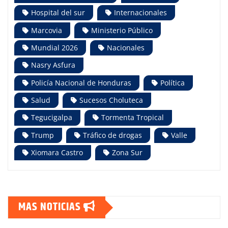
Hospital del sur
Internacionales
Marcovia
Ministerio Público
Mundial 2026
Nacionales
Nasry Asfura
Policía Nacional de Honduras
Política
Salud
Sucesos Choluteca
Tegucigalpa
Tormenta Tropical
Trump
Tráfico de drogas
Valle
Xiomara Castro
Zona Sur
MAS NOTICIAS