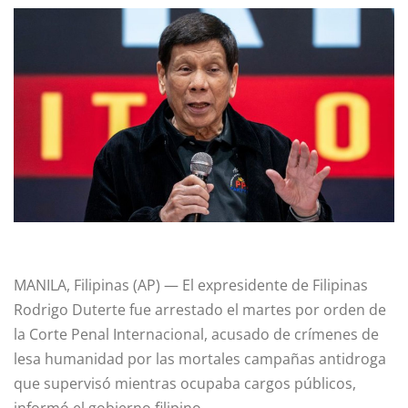
MANILA, Filipinas (AP) — El expresidente de Filipinas
Rodrigo Duterte fue arrestado el martes por orden de
la Corte Penal Internacional, acusado de crímenes de
lesa humanidad por las mortales campañas antidroga
que supervisó mientras ocupaba cargos públicos,
informó el gobierno filipino.