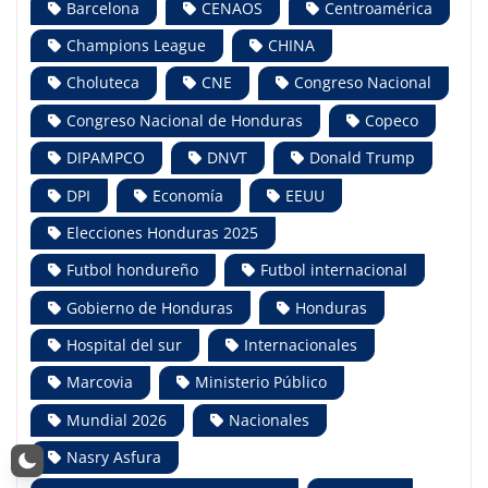
Barcelona
CENAOS
Centroamérica
Champions League
CHINA
Choluteca
CNE
Congreso Nacional
Congreso Nacional de Honduras
Copeco
DIPAMPCO
DNVT
Donald Trump
DPI
Economía
EEUU
Elecciones Honduras 2025
Futbol hondureño
Futbol internacional
Gobierno de Honduras
Honduras
Hospital del sur
Internacionales
Marcovia
Ministerio Público
Mundial 2026
Nacionales
Nasry Asfura