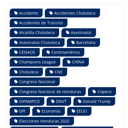
Accidente
Accidentes Choluteca
Accidentes de Tránsito
Alcaldía Choluteca
Asesinatos
Asesinatos Choluteca
Barcelona
CENAOS
Centroamérica
Champions League
CHINA
Choluteca
CNE
Congreso Nacional
Congreso Nacional de Honduras
Copeco
DIPAMPCO
DNVT
Donald Trump
DPI
Economía
EEUU
Elecciones Honduras 2025