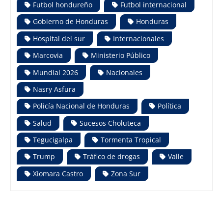
Futbol hondureño
Futbol internacional
Gobierno de Honduras
Honduras
Hospital del sur
Internacionales
Marcovia
Ministerio Público
Mundial 2026
Nacionales
Nasry Asfura
Policía Nacional de Honduras
Política
Salud
Sucesos Choluteca
Tegucigalpa
Tormenta Tropical
Trump
Tráfico de drogas
Valle
Xiomara Castro
Zona Sur