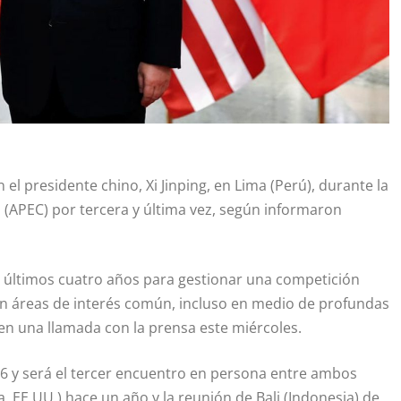
 el presidente chino, Xi Jinping, en Lima (Perú), durante la
 (APEC) por tercera y última vez, según informaron
s últimos cuatro años para gestionar una competición
 áreas de interés común, incluso en medio de profundas
 en una llamada con la prensa este miércoles.
 16 y será el tercer encuentro en persona entre ambos
a, EE.UU.) hace un año y la reunión de Bali (Indonesia) de