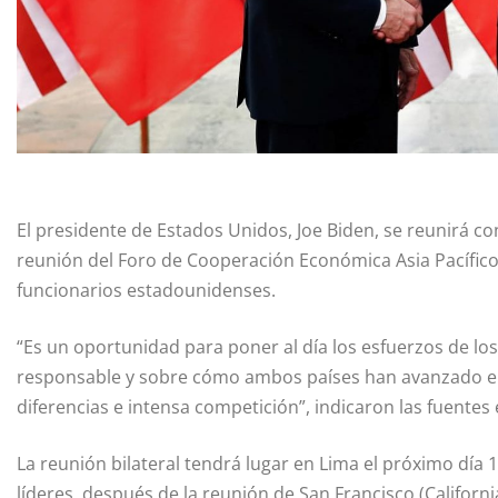
El presidente de Estados Unidos, Joe Biden, se reunirá con
reunión del Foro de Cooperación Económica Asia Pacífico
funcionarios estadounidenses.
“Es un oportunidad para poner al día los esfuerzos de lo
responsable y sobre cómo ambos países han avanzado en
diferencias e intensa competición”, indicaron las fuentes
La reunión bilateral tendrá lugar en Lima el próximo día
líderes, después de la reunión de San Francisco (Californi