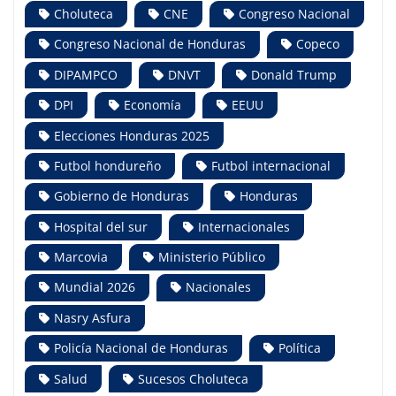
Choluteca
CNE
Congreso Nacional
Congreso Nacional de Honduras
Copeco
DIPAMPCO
DNVT
Donald Trump
DPI
Economía
EEUU
Elecciones Honduras 2025
Futbol hondureño
Futbol internacional
Gobierno de Honduras
Honduras
Hospital del sur
Internacionales
Marcovia
Ministerio Público
Mundial 2026
Nacionales
Nasry Asfura
Policía Nacional de Honduras
Política
Salud
Sucesos Choluteca