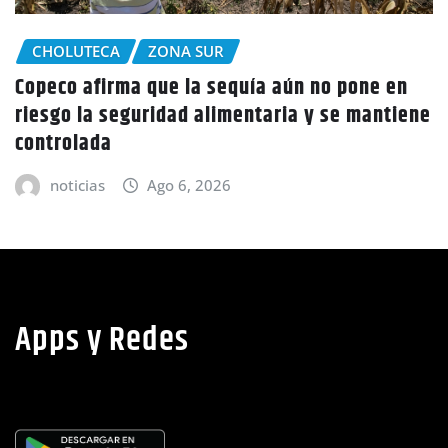
CHOLUTECA
 en
Policía Nacional desaloja a campesinos d
tiene
tierras en El Tulito, Choluteca
noticias
Ago 6, 2026
Apps y Redes