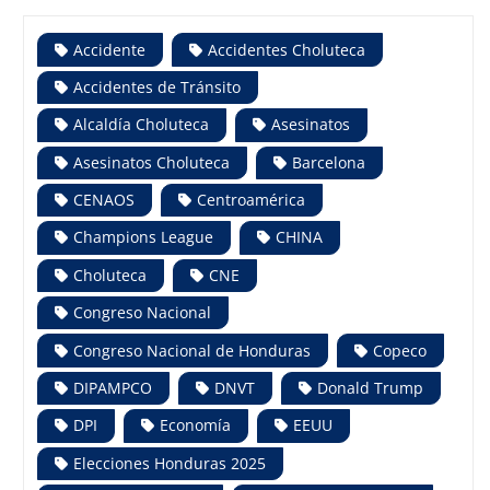
Accidente
Accidentes Choluteca
Accidentes de Tránsito
Alcaldía Choluteca
Asesinatos
Asesinatos Choluteca
Barcelona
CENAOS
Centroamérica
Champions League
CHINA
Choluteca
CNE
Congreso Nacional
Congreso Nacional de Honduras
Copeco
DIPAMPCO
DNVT
Donald Trump
DPI
Economía
EEUU
Elecciones Honduras 2025