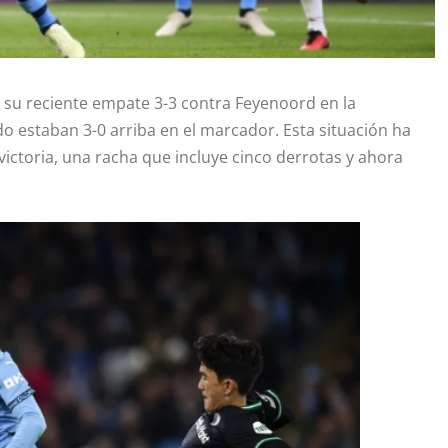
s su reciente empate 3-3 contra Feyenoord en la
 estaban 3-0 arriba en el marcador. Esta situación ha
victoria, una racha que incluye cinco derrotas y ahora