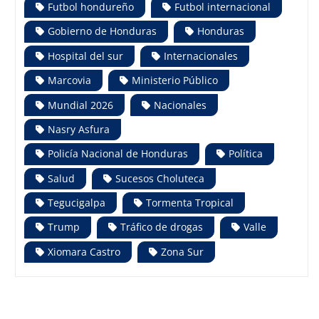
Futbol hondureño
Futbol internacional
Gobierno de Honduras
Honduras
Hospital del sur
Internacionales
Marcovia
Ministerio Público
Mundial 2026
Nacionales
Nasry Asfura
Policía Nacional de Honduras
Política
Salud
Sucesos Choluteca
Tegucigalpa
Tormenta Tropical
Trump
Tráfico de drogas
Valle
Xiomara Castro
Zona Sur