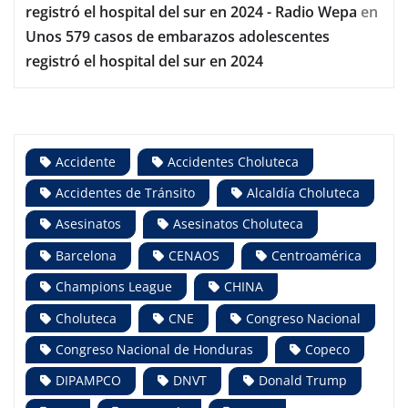
registró el hospital del sur en 2024 - Radio Wepa
en
Unos 579 casos de embarazos adolescentes
registró el hospital del sur en 2024
Accidente
Accidentes Choluteca
Accidentes de Tránsito
Alcaldía Choluteca
Asesinatos
Asesinatos Choluteca
Barcelona
CENAOS
Centroamérica
Champions League
CHINA
Choluteca
CNE
Congreso Nacional
Congreso Nacional de Honduras
Copeco
DIPAMPCO
DNVT
Donald Trump