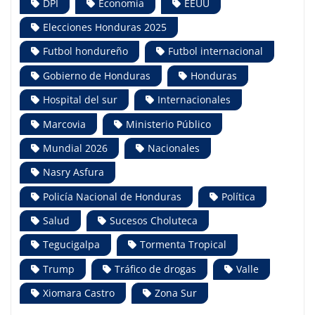
DPI
Economía
EEUU
Elecciones Honduras 2025
Futbol hondureño
Futbol internacional
Gobierno de Honduras
Honduras
Hospital del sur
Internacionales
Marcovia
Ministerio Público
Mundial 2026
Nacionales
Nasry Asfura
Policía Nacional de Honduras
Política
Salud
Sucesos Choluteca
Tegucigalpa
Tormenta Tropical
Trump
Tráfico de drogas
Valle
Xiomara Castro
Zona Sur