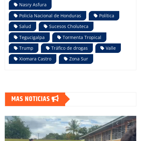
Nasry Asfura
Policía Nacional de Honduras
Política
Salud
Sucesos Choluteca
Tegucigalpa
Tormenta Tropical
Trump
Tráfico de drogas
Valle
Xiomara Castro
Zona Sur
MAS NOTICIAS