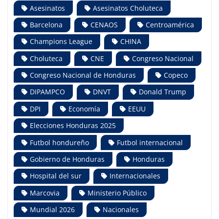
Asesinatos
Asesinatos Choluteca
Barcelona
CENAOS
Centroamérica
Champions League
CHINA
Choluteca
CNE
Congreso Nacional
Congreso Nacional de Honduras
Copeco
DIPAMPCO
DNVT
Donald Trump
DPI
Economía
EEUU
Elecciones Honduras 2025
Futbol hondureño
Futbol internacional
Gobierno de Honduras
Honduras
Hospital del sur
Internacionales
Marcovia
Ministerio Público
Mundial 2026
Nacionales