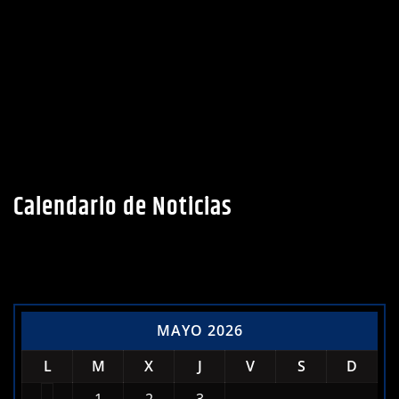
Calendario de Noticias
MAYO 2026
L
M
X
J
V
S
D