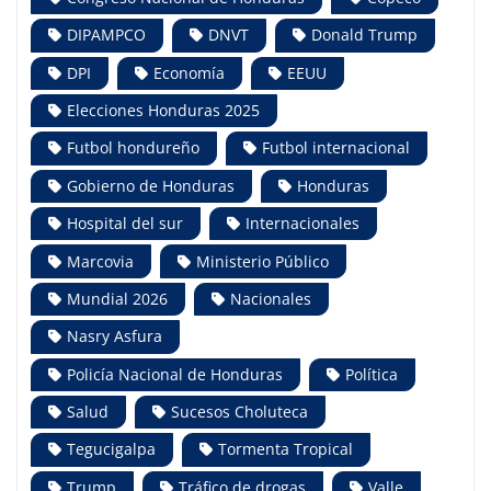
DIPAMPCO
DNVT
Donald Trump
DPI
Economía
EEUU
Elecciones Honduras 2025
Futbol hondureño
Futbol internacional
Gobierno de Honduras
Honduras
Hospital del sur
Internacionales
Marcovia
Ministerio Público
Mundial 2026
Nacionales
Nasry Asfura
Policía Nacional de Honduras
Política
Salud
Sucesos Choluteca
Tegucigalpa
Tormenta Tropical
Trump
Tráfico de drogas
Valle