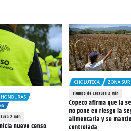
CHOLUTECA
ZONA SUR
 HONDURAS
Copeco afirma que la s
ES
no pone en riesgo la s
alimentaria y se manti
nicia nuevo censo
controlada