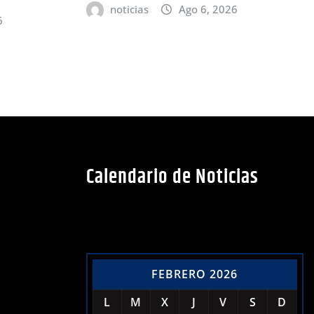
noticias
Ago 6, 2026
6
Calendario de Noticias
FEBRERO 2026
L
M
X
J
V
S
D