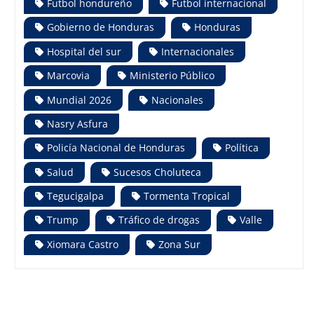
Futbol hondureño
Futbol internacional
Gobierno de Honduras
Honduras
Hospital del sur
Internacionales
Marcovia
Ministerio Público
Mundial 2026
Nacionales
Nasry Asfura
Policía Nacional de Honduras
Política
Salud
Sucesos Choluteca
Tegucigalpa
Tormenta Tropical
Trump
Tráfico de drogas
Valle
Xiomara Castro
Zona Sur