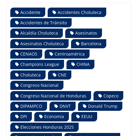
Accidente
Accidentes Choluteca
Accidentes de Tránsito
Alcaldía Choluteca
Asesinatos
Asesinatos Choluteca
Barcelona
CENAOS
Centroamérica
Champions League
CHINA
Choluteca
CNE
Congreso Nacional
Congreso Nacional de Honduras
Copeco
DIPAMPCO
DNVT
Donald Trump
DPI
Economía
EEUU
Elecciones Honduras 2025