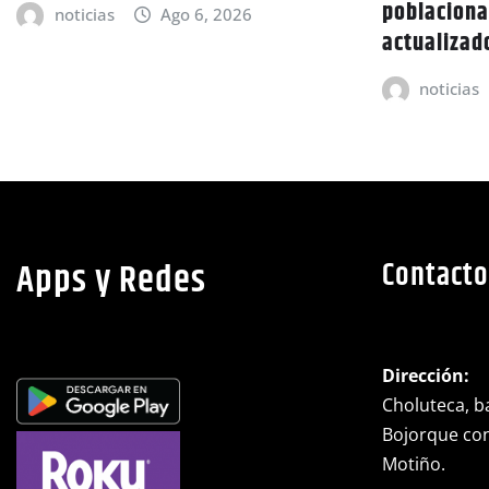
poblaciona
noticias
Ago 6, 2026
actualizad
noticias
Apps y Redes
Contacto
Dirección:
Choluteca, ba
Bojorque cont
Motiño.