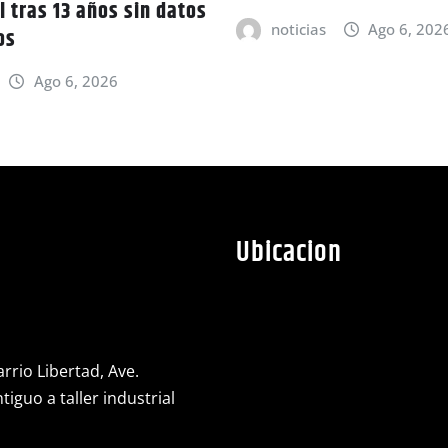
l tras 13 años sin datos
noticias
Ago 6, 202
os
Ago 6, 2026
Ubicacion
rrio Libertad, Ave.
iguo a taller industrial