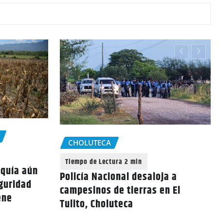
CHOLUTECA
equía aún
Policía Nacional desaloja a
eguridad
campesinos de tierras en El
ene
Tulito, Choluteca