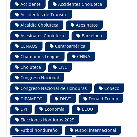
Accidente
Accidentes Choluteca
Accidentes de Tránsito
Alcaldía Choluteca
Asesinatos
Asesinatos Choluteca
Barcelona
CENAOS
Centroamérica
Champions League
CHINA
Choluteca
CNE
Congreso Nacional
Congreso Nacional de Honduras
Copeco
DIPAMPCO
DNVT
Donald Trump
DPI
Economía
EEUU
Elecciones Honduras 2025
Futbol hondureño
Futbol internacional