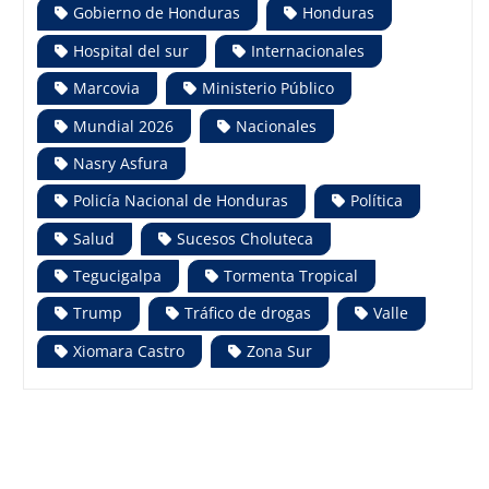
Gobierno de Honduras
Honduras
Hospital del sur
Internacionales
Marcovia
Ministerio Público
Mundial 2026
Nacionales
Nasry Asfura
Policía Nacional de Honduras
Política
Salud
Sucesos Choluteca
Tegucigalpa
Tormenta Tropical
Trump
Tráfico de drogas
Valle
Xiomara Castro
Zona Sur