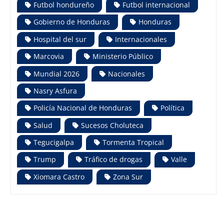
Futbol hondureño
Futbol internacional
Gobierno de Honduras
Honduras
Hospital del sur
Internacionales
Marcovia
Ministerio Público
Mundial 2026
Nacionales
Nasry Asfura
Policía Nacional de Honduras
Política
Salud
Sucesos Choluteca
Tegucigalpa
Tormenta Tropical
Trump
Tráfico de drogas
Valle
Xiomara Castro
Zona Sur