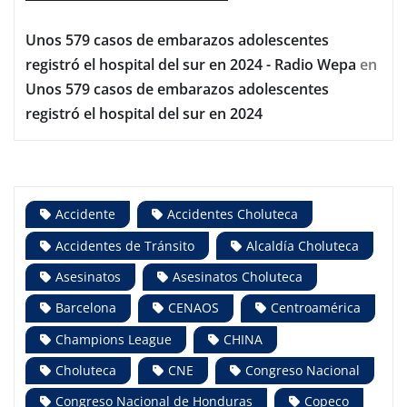
Unos 579 casos de embarazos adolescentes
registró el hospital del sur en 2024 - Radio Wepa
en
Unos 579 casos de embarazos adolescentes
registró el hospital del sur en 2024
Accidente
Accidentes Choluteca
Accidentes de Tránsito
Alcaldía Choluteca
Asesinatos
Asesinatos Choluteca
Barcelona
CENAOS
Centroamérica
Champions League
CHINA
Choluteca
CNE
Congreso Nacional
Congreso Nacional de Honduras
Copeco