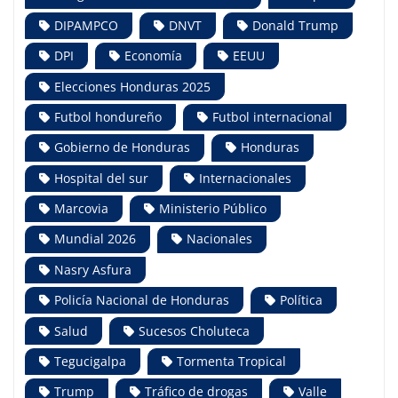
DIPAMPCO
DNVT
Donald Trump
DPI
Economía
EEUU
Elecciones Honduras 2025
Futbol hondureño
Futbol internacional
Gobierno de Honduras
Honduras
Hospital del sur
Internacionales
Marcovia
Ministerio Público
Mundial 2026
Nacionales
Nasry Asfura
Policía Nacional de Honduras
Política
Salud
Sucesos Choluteca
Tegucigalpa
Tormenta Tropical
Trump
Tráfico de drogas
Valle