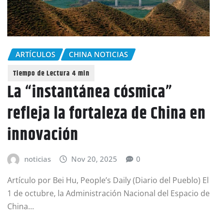
ARTÍCULOS
CHINA NOTICIAS
La “instantánea cósmica”
refleja la fortaleza de China en
innovación
noticias
Nov 20, 2025
0
Artículo por Bei Hu, People’s Daily (Diario del Pueblo) El
1 de octubre, la Administración Nacional del Espacio de
China…