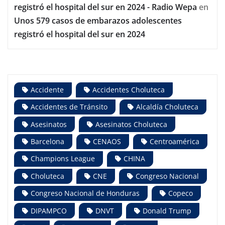
registró el hospital del sur en 2024 - Radio Wepa
en
Unos 579 casos de embarazos adolescentes
registró el hospital del sur en 2024
Accidente
Accidentes Choluteca
Accidentes de Tránsito
Alcaldía Choluteca
Asesinatos
Asesinatos Choluteca
Barcelona
CENAOS
Centroamérica
Champions League
CHINA
Choluteca
CNE
Congreso Nacional
Congreso Nacional de Honduras
Copeco
DIPAMPCO
DNVT
Donald Trump