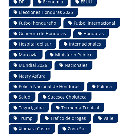
DPI
Economía
EEUU
Elecciones Honduras 2025
Futbol hondureño
Futbol internacional
Gobierno de Honduras
Honduras
Hospital del sur
Internacionales
Marcovia
Ministerio Público
Mundial 2026
Nacionales
Nasry Asfura
Policía Nacional de Honduras
Política
Salud
Sucesos Choluteca
Tegucigalpa
Tormenta Tropical
Trump
Tráfico de drogas
Valle
Xiomara Castro
Zona Sur