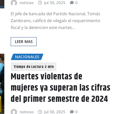
noticias
Jul 30, 2025
0
El jefe de bancada del Partido Nacional, Tomás
Zambrano, calificó de «ilegal» el requerimiento
fiscal y la detencion este martes…
LEER MAS
NACIONALES
Muertes violentas de
mujeres ya superan las cifras
del primer semestre de 2024
noticias
Jul 30, 2025
0