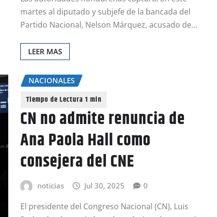
martes al diputado y subjefe de la bancada del
Partido Nacional, Nelson Márquez, acusado de…
LEER MAS
NACIONALES
CN no admite renuncia de
Ana Paola Hall como
consejera del CNE
noticias
Jul 30, 2025
0
El presidente del Congreso Nacional (CN), Luis