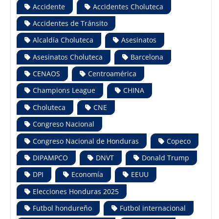
Accidente
Accidentes Choluteca
Accidentes de Tránsito
Alcaldía Choluteca
Asesinatos
Asesinatos Choluteca
Barcelona
CENAOS
Centroamérica
Champions League
CHINA
Choluteca
CNE
Congreso Nacional
Congreso Nacional de Honduras
Copeco
DIPAMPCO
DNVT
Donald Trump
DPI
Economía
EEUU
Elecciones Honduras 2025
Futbol hondureño
Futbol internacional