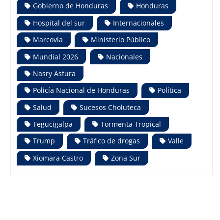
Gobierno de Honduras
Honduras
Hospital del sur
Internacionales
Marcovia
Ministerio Público
Mundial 2026
Nacionales
Nasry Asfura
Policía Nacional de Honduras
Política
Salud
Sucesos Choluteca
Tegucigalpa
Tormenta Tropical
Trump
Tráfico de drogas
Valle
Xiomara Castro
Zona Sur