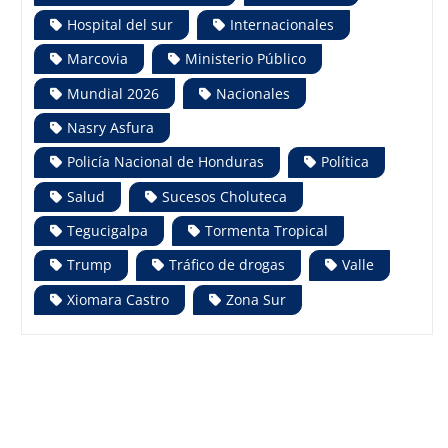
Hospital del sur
Internacionales
Marcovia
Ministerio Público
Mundial 2026
Nacionales
Nasry Asfura
Policía Nacional de Honduras
Política
Salud
Sucesos Choluteca
Tegucigalpa
Tormenta Tropical
Trump
Tráfico de drogas
Valle
Xiomara Castro
Zona Sur