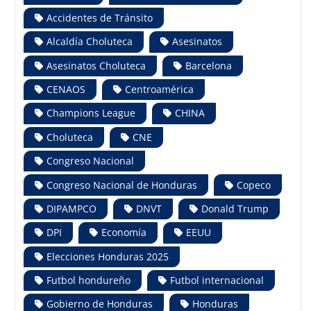
Accidentes de Tránsito
Alcaldía Choluteca
Asesinatos
Asesinatos Choluteca
Barcelona
CENAOS
Centroamérica
Champions League
CHINA
Choluteca
CNE
Congreso Nacional
Congreso Nacional de Honduras
Copeco
DIPAMPCO
DNVT
Donald Trump
DPI
Economía
EEUU
Elecciones Honduras 2025
Futbol hondureño
Futbol internacional
Gobierno de Honduras
Honduras