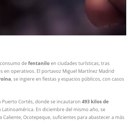
el consumo de
fentanilo
en ciudades turísticas, tras
s en operativos. El portavoz Miguel Martínez Madrid
roína
, se ingiere en fiestas y espacios públicos, con casos
 Puerto Cortés, donde se incautaron
493 kilos de
n Latinoamérica. En diciembre del mismo año, se
 Caliente, Ocotepeque, suficientes para abastecer a más