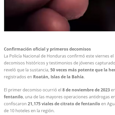
Confirmación oficial y primeros decomisos
La Policía Nacional de Honduras confirmó este viernes 
decomisos históricos y testimonios de jóvenes capturado
reveló que la sustancia,
50 veces más potente que la he
registrados en
Roatán, Islas de la Bahía
.
El primer decomiso ocurrió el
8 de noviembre de 2023
en
fentanilo
, una de las mayores operaciones antidrogas e
confiscaron
21,175 viales de citrato de fentanilo
en Agua
de 10 hoteles en la región.