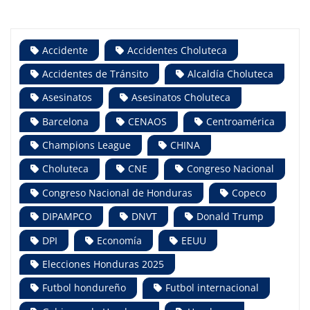
Accidente
Accidentes Choluteca
Accidentes de Tránsito
Alcaldía Choluteca
Asesinatos
Asesinatos Choluteca
Barcelona
CENAOS
Centroamérica
Champions League
CHINA
Choluteca
CNE
Congreso Nacional
Congreso Nacional de Honduras
Copeco
DIPAMPCO
DNVT
Donald Trump
DPI
Economía
EEUU
Elecciones Honduras 2025
Futbol hondureño
Futbol internacional