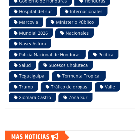
Gobierno de Honduras
Honduras
Hospital del sur
Internacionales
Marcovia
Ministerio Público
Mundial 2026
Nacionales
Nasry Asfura
Policía Nacional de Honduras
Política
Salud
Sucesos Choluteca
Tegucigalpa
Tormenta Tropical
Trump
Tráfico de drogas
Valle
Xiomara Castro
Zona Sur
MAS NOTICIAS