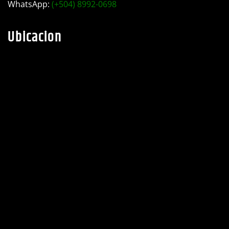
Teléfono:
(+504) 2782-0525
WhatsApp:
(+504) 8992-0698
Ubicacion