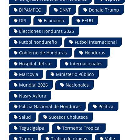
DIPAMPCO
DNVT
Donald Trump
DPI
Economía
EEUU
Elecciones Honduras 2025
Futbol hondureño
Futbol internacional
Gobierno de Honduras
Honduras
Hospital del sur
Internacionales
Marcovia
Ministerio Público
Mundial 2026
Nacionales
Nasry Asfura
Policía Nacional de Honduras
Política
Salud
Sucesos Choluteca
Tegucigalpa
Tormenta Tropical
Trump
Tráfico de drogas
Valle