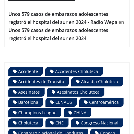
Unos 579 casos de embarazos adolescentes
registró el hospital del sur en 2024 - Radio Wepa
en
Unos 579 casos de embarazos adolescentes
registró el hospital del sur en 2024
Accidente
Accidentes Choluteca
Accidentes de Tránsito
Alcaldía Choluteca
Asesinatos
Asesinatos Choluteca
Barcelona
CENAOS
Centroamérica
Champions League
CHINA
Choluteca
CNE
Congreso Nacional
Congreso Nacional de Honduras
Copeco