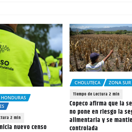
CHOLUTECA
ZONA SUR
 HONDURAS
Copeco afirma que la s
ES
no pone en riesgo la s
alimentaria y se manti
nicia nuevo censo
controlada