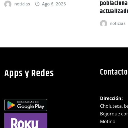
poblaciona
noticias
Ago 6, 2026
actualizad
noticias
Apps y Redes
Contacto
Dirección:
Choluteca, ba
Bojorque cont
Motiño.