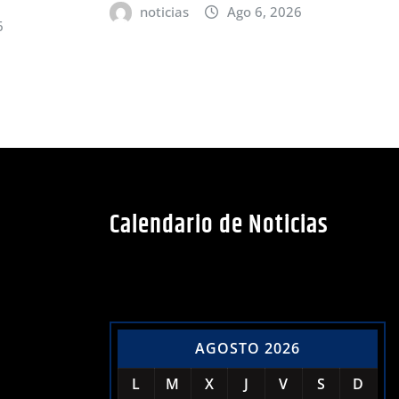
noticias
Ago 6, 2026
6
Calendario de Noticias
AGOSTO 2026
L
M
X
J
V
S
D