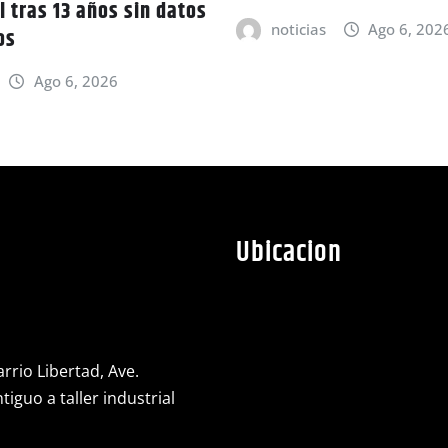
l tras 13 años sin datos
noticias
Ago 6, 202
os
Ago 6, 2026
Ubicacion
rrio Libertad, Ave.
iguo a taller industrial