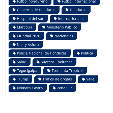
Futbol hondureño
Futbol internacional
Gobierno de Honduras
Honduras
Hospital del sur
Internacionales
Marcovia
Ministerio Público
Mundial 2026
Nacionales
Nasry Asfura
Policía Nacional de Honduras
Política
Salud
Sucesos Choluteca
Tegucigalpa
Tormenta Tropical
Trump
Tráfico de drogas
Valle
Xiomara Castro
Zona Sur