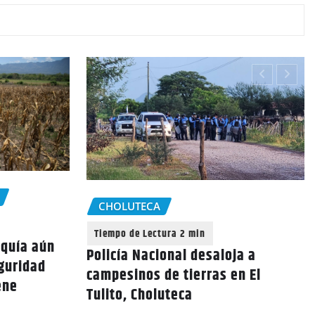
CHOLUTECA
equía aún
Policía Nacional desaloja a
eguridad
campesinos de tierras en El
ene
Tulito, Choluteca