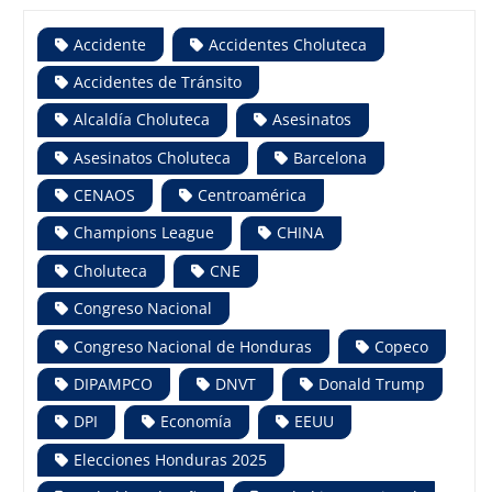
Accidente
Accidentes Choluteca
Accidentes de Tránsito
Alcaldía Choluteca
Asesinatos
Asesinatos Choluteca
Barcelona
CENAOS
Centroamérica
Champions League
CHINA
Choluteca
CNE
Congreso Nacional
Congreso Nacional de Honduras
Copeco
DIPAMPCO
DNVT
Donald Trump
DPI
Economía
EEUU
Elecciones Honduras 2025