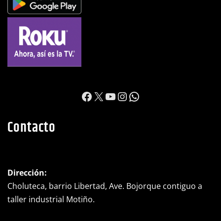
https://www.facebook.c
X
YouTube
Instagram
WhatsApp
Contacto
Dirección:
Choluteca, barrio Libertad, Ave. Bojorque contiguo a
taller industrial Motiño.
Teléfono:
(+504) 2782-0525
WhatsApp:
(+504) 8992-0698