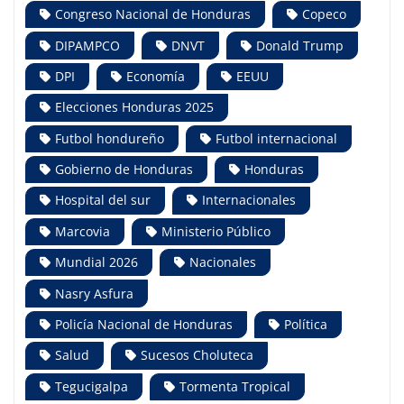
Congreso Nacional de Honduras
Copeco
DIPAMPCO
DNVT
Donald Trump
DPI
Economía
EEUU
Elecciones Honduras 2025
Futbol hondureño
Futbol internacional
Gobierno de Honduras
Honduras
Hospital del sur
Internacionales
Marcovia
Ministerio Público
Mundial 2026
Nacionales
Nasry Asfura
Policía Nacional de Honduras
Política
Salud
Sucesos Choluteca
Tegucigalpa
Tormenta Tropical