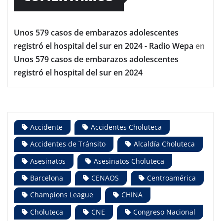
Unos 579 casos de embarazos adolescentes
registró el hospital del sur en 2024 - Radio Wepa
en
Unos 579 casos de embarazos adolescentes
registró el hospital del sur en 2024
Accidente
Accidentes Choluteca
Accidentes de Tránsito
Alcaldía Choluteca
Asesinatos
Asesinatos Choluteca
Barcelona
CENAOS
Centroamérica
Champions League
CHINA
Choluteca
CNE
Congreso Nacional