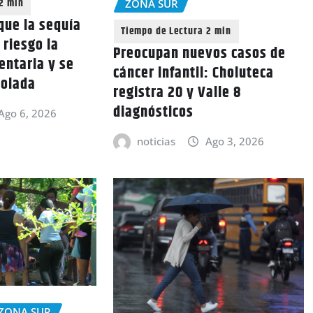
ZONA SUR
que la sequía
 riesgo la
Preocupan nuevos casos de
entaria y se
cáncer infantil: Choluteca
rolada
registra 20 y Valle 8
diagnósticos
Ago 6, 2026
noticias
Ago 3, 2026
ZONA SUR