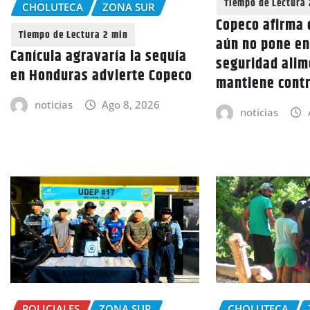
CHOLUTECA
ZONA SUR
Copeco afirma 
aún no pone en
Canícula agravaría la sequía
seguridad alim
en Honduras advierte Copeco
mantiene cont
noticias
Ago 8, 2026
noticias
POLICIALES
ZONA SUR
CHOLUTECA