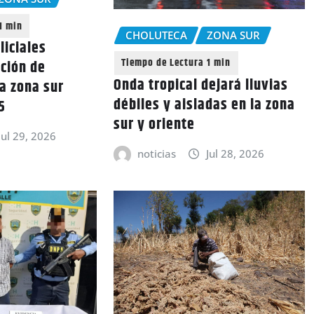
CHOLUTECA
ZONA SUR
liciales
ción de
Onda tropical dejará lluvias
la zona sur
débiles y aisladas en la zona
5
sur y oriente
Jul 29, 2026
noticias
Jul 28, 2026