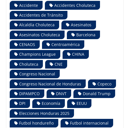
Accidente
Accidentes Choluteca
Accidentes de Tránsito
Alcaldía Choluteca
Asesinatos
Asesinatos Choluteca
Barcelona
CENAOS
Centroamérica
Champions League
CHINA
Choluteca
CNE
Congreso Nacional
Congreso Nacional de Honduras
Copeco
DIPAMPCO
DNVT
Donald Trump
DPI
Economía
EEUU
Elecciones Honduras 2025
Futbol hondureño
Futbol internacional