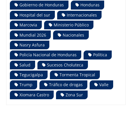
Gobierno de Honduras
Honduras
Hospital del sur
Internacionales
Marcovia
Ministerio Público
Mundial 2026
Nacionales
Nasry Asfura
Policía Nacional de Honduras
Política
Salud
Sucesos Choluteca
Tegucigalpa
Tormenta Tropical
Trump
Tráfico de drogas
Valle
Xiomara Castro
Zona Sur