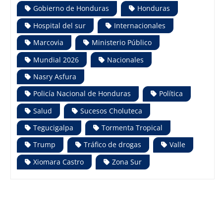
Gobierno de Honduras
Honduras
Hospital del sur
Internacionales
Marcovia
Ministerio Público
Mundial 2026
Nacionales
Nasry Asfura
Policía Nacional de Honduras
Política
Salud
Sucesos Choluteca
Tegucigalpa
Tormenta Tropical
Trump
Tráfico de drogas
Valle
Xiomara Castro
Zona Sur