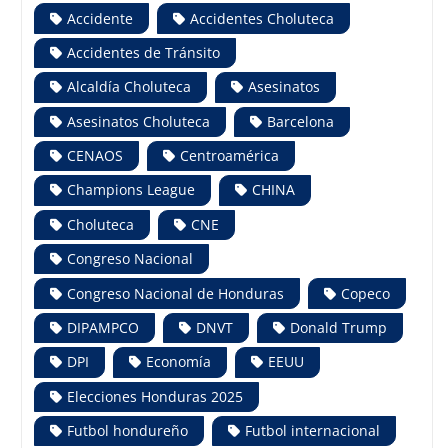
Accidente
Accidentes Choluteca
Accidentes de Tránsito
Alcaldía Choluteca
Asesinatos
Asesinatos Choluteca
Barcelona
CENAOS
Centroamérica
Champions League
CHINA
Choluteca
CNE
Congreso Nacional
Congreso Nacional de Honduras
Copeco
DIPAMPCO
DNVT
Donald Trump
DPI
Economía
EEUU
Elecciones Honduras 2025
Futbol hondureño
Futbol internacional