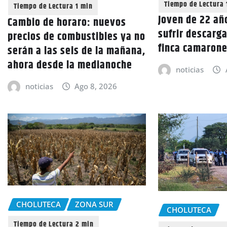
Joven de 22 añ
Cambio de horaro: nuevos
sufrir descarga
precios de combustibles ya no
finca camarone
serán a las seis de la mañana,
ahora desde la medianoche
noticias
noticias
Ago 8, 2026
CHOLUTECA
ZONA SUR
CHOLUTECA