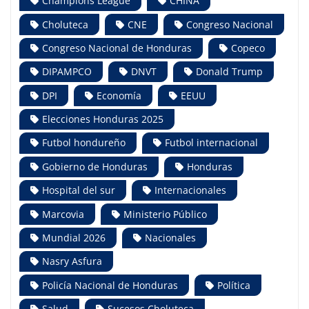
Champions League
CHINA
Choluteca
CNE
Congreso Nacional
Congreso Nacional de Honduras
Copeco
DIPAMPCO
DNVT
Donald Trump
DPI
Economía
EEUU
Elecciones Honduras 2025
Futbol hondureño
Futbol internacional
Gobierno de Honduras
Honduras
Hospital del sur
Internacionales
Marcovia
Ministerio Público
Mundial 2026
Nacionales
Nasry Asfura
Policía Nacional de Honduras
Política
Salud
Sucesos Choluteca