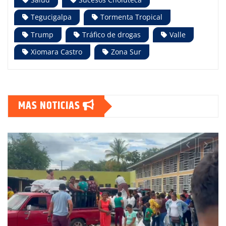
Tegucigalpa
Tormenta Tropical
Trump
Tráfico de drogas
Valle
Xiomara Castro
Zona Sur
MAS NOTICIAS