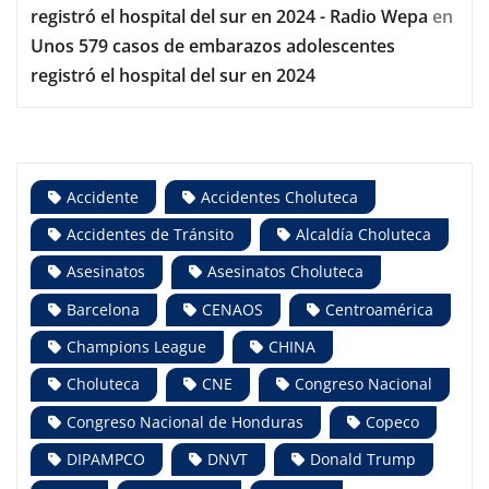
registró el hospital del sur en 2024 - Radio Wepa
en
Unos 579 casos de embarazos adolescentes
registró el hospital del sur en 2024
Accidente
Accidentes Choluteca
Accidentes de Tránsito
Alcaldía Choluteca
Asesinatos
Asesinatos Choluteca
Barcelona
CENAOS
Centroamérica
Champions League
CHINA
Choluteca
CNE
Congreso Nacional
Congreso Nacional de Honduras
Copeco
DIPAMPCO
DNVT
Donald Trump