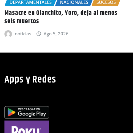
UCESOS
Choluteca
 menos
noticias
Ago 5, 2026
Apps y Redes