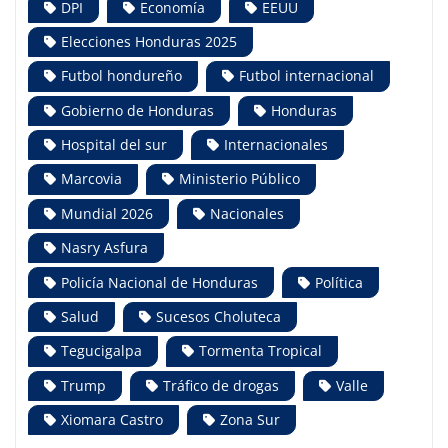
DPI
Economía
EEUU
Elecciones Honduras 2025
Futbol hondureño
Futbol internacional
Gobierno de Honduras
Honduras
Hospital del sur
Internacionales
Marcovia
Ministerio Público
Mundial 2026
Nacionales
Nasry Asfura
Policía Nacional de Honduras
Política
Salud
Sucesos Choluteca
Tegucigalpa
Tormenta Tropical
Trump
Tráfico de drogas
Valle
Xiomara Castro
Zona Sur