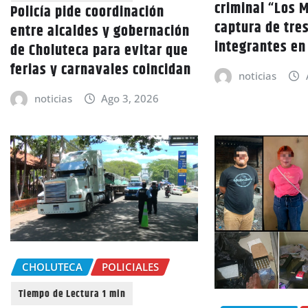
criminal “Los M
Policía pide coordinación
captura de tre
entre alcaldes y gobernación
integrantes e
de Choluteca para evitar que
ferias y carnavales coincidan
noticias
noticias
Ago 3, 2026
CHOLUTECA
POLICIALES