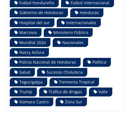
Futbol hondureño
Futbol internacional
Gobierno de Honduras
Honduras
Hospital del sur
Internacionales
Marcovia
Ministerio Público
Mundial 2026
Nacionales
Nasry Asfura
Policía Nacional de Honduras
Política
Salud
Sucesos Choluteca
Tegucigalpa
Tormenta Tropical
Trump
Tráfico de drogas
Valle
Xiomara Castro
Zona Sur