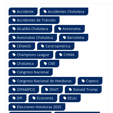
Accidente
Accidentes Choluteca
Accidentes de Tránsito
Alcaldía Choluteca
Asesinatos
Asesinatos Choluteca
Barcelona
CENAOS
Centroamérica
Champions League
CHINA
Choluteca
CNE
Congreso Nacional
Congreso Nacional de Honduras
Copeco
DIPAMPCO
DNVT
Donald Trump
DPI
Economía
EEUU
Elecciones Honduras 2025