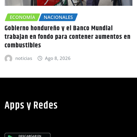
 Mundial
CHOLUTECA
ZONA SUR
er aumentos en
Canícula agravaría la sequía e
advierte Copeco
noticias
Ago 8, 2026
Apps y Redes