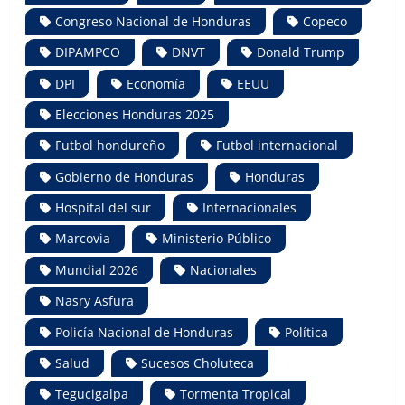
Congreso Nacional de Honduras
Copeco
DIPAMPCO
DNVT
Donald Trump
DPI
Economía
EEUU
Elecciones Honduras 2025
Futbol hondureño
Futbol internacional
Gobierno de Honduras
Honduras
Hospital del sur
Internacionales
Marcovia
Ministerio Público
Mundial 2026
Nacionales
Nasry Asfura
Policía Nacional de Honduras
Política
Salud
Sucesos Choluteca
Tegucigalpa
Tormenta Tropical