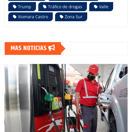
Trump
Tráfico de drogas
Valle
Xiomara Castro
Zona Sur
MAS NOTICIAS