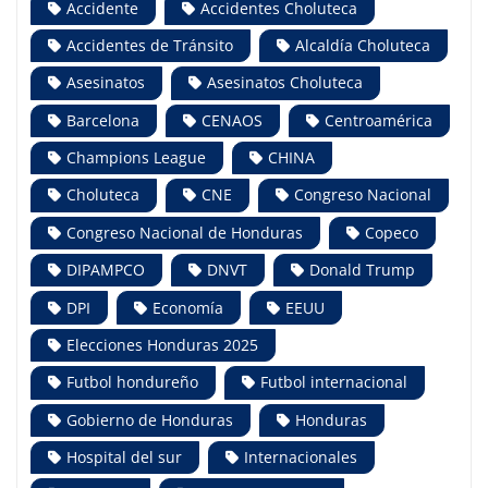
Accidente
Accidentes Choluteca
Accidentes de Tránsito
Alcaldía Choluteca
Asesinatos
Asesinatos Choluteca
Barcelona
CENAOS
Centroamérica
Champions League
CHINA
Choluteca
CNE
Congreso Nacional
Congreso Nacional de Honduras
Copeco
DIPAMPCO
DNVT
Donald Trump
DPI
Economía
EEUU
Elecciones Honduras 2025
Futbol hondureño
Futbol internacional
Gobierno de Honduras
Honduras
Hospital del sur
Internacionales