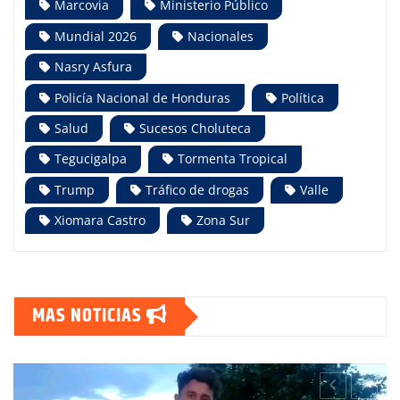
Marcovia
Ministerio Público
Mundial 2026
Nacionales
Nasry Asfura
Policía Nacional de Honduras
Política
Salud
Sucesos Choluteca
Tegucigalpa
Tormenta Tropical
Trump
Tráfico de drogas
Valle
Xiomara Castro
Zona Sur
MAS NOTICIAS