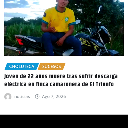
scarga
GOBIERNO HONDURAS
NACIONALES
iunfo
CIDH escucha denuncias por uso de juic
políticos y debilidad de la independenc
judicial en Honduras
noticias
Ago 6, 2026