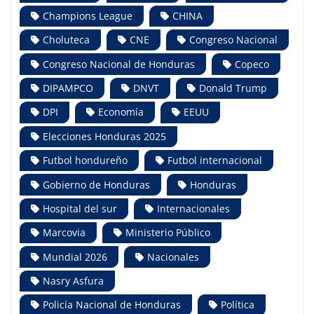
Champions League
CHINA
Choluteca
CNE
Congreso Nacional
Congreso Nacional de Honduras
Copeco
DIPAMPCO
DNVT
Donald Trump
DPI
Economía
EEUU
Elecciones Honduras 2025
Futbol hondureño
Futbol internacional
Gobierno de Honduras
Honduras
Hospital del sur
Internacionales
Marcovia
Ministerio Público
Mundial 2026
Nacionales
Nasry Asfura
Policía Nacional de Honduras
Política