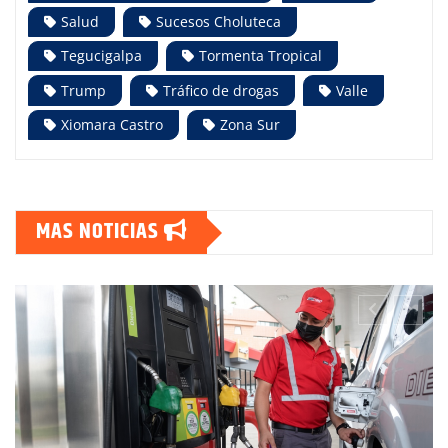
Salud
Sucesos Choluteca
Tegucigalpa
Tormenta Tropical
Trump
Tráfico de drogas
Valle
Xiomara Castro
Zona Sur
MAS NOTICIAS